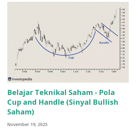
berarti perjalanan investasi telah berakhir. Justru dalam
sejarah pasar modal, banyak investor sukses memanfaatkan
periode penurunan untuk membangun kembali
portofolionya dengan strategi yang lebih baik. Jangan
Terjebak dengan Harga Beli Lama Banyak investor enggan
membeli saham lagi hanya karena masih terpaku pada harga
beli sebelumnya. Misalnya Anda membeli saham di harga
Rp8.000. Saat ini saham tersebut berada di Rp5.500. Pikiran
yang sering muncul adalah: "Saya tunggu balik ke Rp8.000
dulu ba...
Belajar Teknikal Saham - Pola
Cup and Handle (Sinyal Bullish
Saham)
November 19, 2025