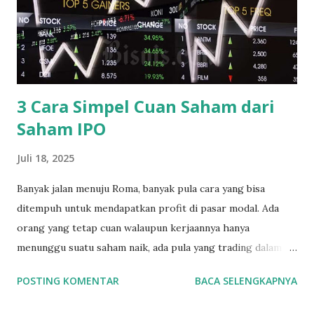
kamu sudah memakai rekening BCA atau rekening Bank
Permata, kamu tidak perlu print dokumen fisik lagi. Jadi bisa
langsung daftar sampai selesai semuanya full online. Jadi
melalui handphone kamu, sekarang kamu bisa membuka
akun saham online . ...
3 Cara Simpel Cuan Saham dari
Saham IPO
Juli 18, 2025
Banyak jalan menuju Roma, banyak pula cara yang bisa
ditempuh untuk mendapatkan profit di pasar modal. Ada
orang yang tetap cuan walaupun kerjaannya hanya
menunggu suatu saham naik, ada pula yang trading dalam
jangka waktu yang pendek dalam hitungan jam maupun
POSTING KOMENTAR
BACA SELENGKAPNYA
menit. Nah ada pula yang cuan dari membeli saham2 IPO.
Membeli saham IPO memang sangat menarik untuk dibahas.