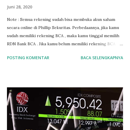
Juni 28, 2020
Note : Semua rekening sudah bisa membuka akun saham
secara online di Phillip Sekuritas. Perbedaannya, jika kamu
sudah memiliki rekening BCA , maka kamu tinggal memilih
RDN Bank BCA . Jika kamu belum memiliki rekening BCA ,
maka kamu tinggal memilih RDN Bank Permata . Untuk
POSTING KOMENTAR
BACA SELENGKAPNYA
membuka rekening saham online di Phillip Sekuritas
Indonesia diperlukan beberapa syarat. Syarat-syarat
membuka akun saham online yang harus dipenuhi adalah : 1.
Foto KTP 2. Foto NPWP (Tidak Wajib) 3. Cover Depan Buku
Tabungan (Jika menggunakan RDN Bank Mandiri dan
Sinarmas)* *Khusus untuk yang ingin membuka Rekening
Saham BCA dan Bank Permata, poin yg ketiga tidak
diperlukan . Yang penting kamu sudah mengingat nomor
rekening BCA atau Permata nya. Nah satu keunggulan jika