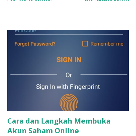
Indonesia, yuk kita lihat pembagiannya. Bursa Efek
Indonesia (BEI) membagi perusahaan manufaktur menjadi
tiga bagian : 1. Sektor Industri Dasar dan Kimia 2. Sektor
Industri Aneka 3. Sektor Industri Barang Konsumsi OK. Kita
bahas satu per satu ya. mulai dari Sektor Industri Dasar dan
Kimia. 1. Sektor Industri Dasar dan Kimia terdiri lagi dari 8
sub-sektor yaitu : a. Sub Sektor Semen Indocement Tunggal
Prakasa Tbk (INTP) Semen Baturaja (Persero) Tbk (SMBR)
Solusi Bangun Indonesia Tbk (SMCB) Semen Indonesia
(Persero) Tbk (SMGR) Waskita Beton Precast Tbk (WSBP)
Wijaya Karya Beton Tbk (WTON) b. Sub Sektor Keramik
Porselin dan Kaca Asahimas Flat Glass Tbk (AMFG) Arwana
Citra Mulia Tbk (ARNA) Cahayaputra Asa Keramik Tbk
(CAKK) Inti Keram...
Cara dan Langkah Membuka
Akun Saham Online