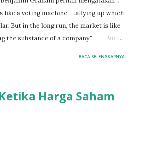
, Benjamin Graham pernah mengatakan :
is like a voting machine--tallying up which
r. But in the long run, the market is like
ing the substance of a company." Bursa
 Terkadang kita bingung mengapa saham2
BACA SELENGKAPNYA
k bisa menjadi jelek? Ya wajar saja,
 pasar saham adalah Tempat Voting.
i harga tinggi, maka harga saham akan
! Ketika Harga Saham
aliknya, maka harga saham akan turun.
adi favorit investor dalam jangka
 jangka panjang, fundamental
mberikan jawaban kemana arah saham