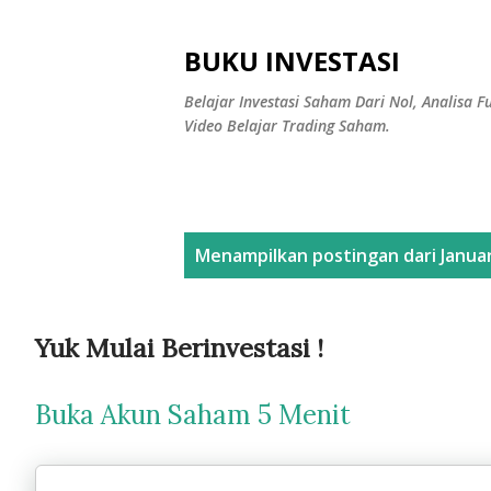
BUKU INVESTASI
Belajar Investasi Saham Dari Nol, Analisa
Video Belajar Trading Saham.
P
Menampilkan postingan dari Januar
o
s
Yuk Mulai Berinvestasi !
t
Buka Akun Saham 5 Menit
i
n