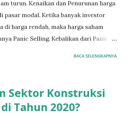
aham turun. Kenaikan dan Penurunan harga
. Kesabaran dan Analisa yang tepat lah
i pasar modal. Ketika banyak investor
asil yang maksimal dalam pasar modal.
a di harga rendah, maka harga saham
nnya Panic Selling. Kebalikan dari Panic
 Ketika Panic Buying, semua orang
BACA SELENGKAPNYA
i saham. Tidak peduli saham apapun itu.
erkali-kali lipat dari harga wajarnya,
rsebut punya bisnis yang bagus, balance
 Sektor Konstruksi
 bermasalah. Yang penting harganya naik.
di Tahun 2020?
patkan profit yang besar dengan cara
u kapan timing yang tepat untuk menjual