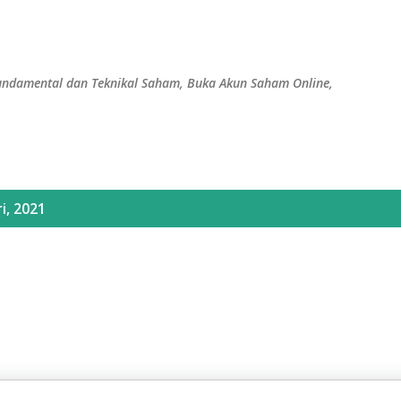
Langsung ke konten utama
 Fundamental dan Teknikal Saham, Buka Akun Saham Online,
i, 2021