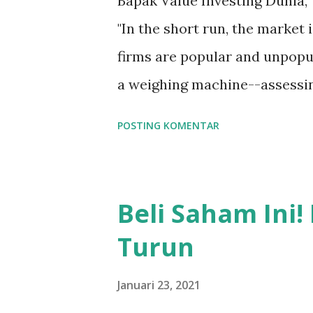
Bapak Value Investing Dunia
"In the short run, the market 
firms are popular and unpopula
a weighing machine--assess
Saham Tahun 1918 di Austria
POSTING KOMENTAR
hebat, kok dalam jangka pende
karena dalam jangka pendek,
Ketika banyak yang membeli d
Beli Saham Ini
naik. Ketika yang terjadi seb
Turun
Terkadang ada saham2 yg menj
pendek dan sebaliknya. Dalam
Januari 23, 2021
perusahaanlah yang akan me