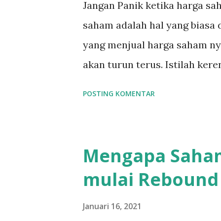
Jangan Panik ketika harga s
nya di masa yang akan datang
saham adalah hal yang biasa d
yang akan memberikan kita h
yang menjual harga saham ny
akan turun terus. Istilah kere
Selling adalah Panic Buying .
POSTING KOMENTAR
berlomba-lomba untuk membel
Bahkan Valuasi Saham X bisa b
tidak peduli apakah emiten te
Mengapa Saham
sheet yang kuat, atau sedang
mulai Rebound 
Bisa saja memang, kita menda
seperti itu, asalkan kita tah
Januari 16, 2021