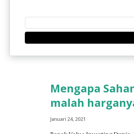
g
a
n
Mengapa Saham
malah hargany
Januari 24, 2021