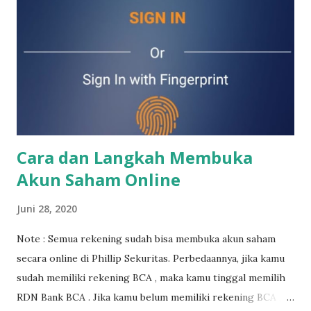
terlebih dahulu. Akun saham bisa digunakan untuk membeli
saham (termasuk saham2 IPO) , reksadana, obligasi negara
(surat utang negara) , maupun obligasi perusahaan (surat
utang perusahaan). Bagi kamu yang mau buka akun saham
pertama sekali maupun jika mau buka akun saham lagi untuk
diversifikasi portfolio, kamu bisa klik langkah2 di link di
bawah ini. Jika ada yang kurang jelas, kamu bisa contact say...
Cara dan Langkah Membuka
Akun Saham Online
Juni 28, 2020
Note : Semua rekening sudah bisa membuka akun saham
secara online di Phillip Sekuritas. Perbedaannya, jika kamu
sudah memiliki rekening BCA , maka kamu tinggal memilih
RDN Bank BCA . Jika kamu belum memiliki rekening BCA ,