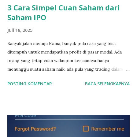
3 Cara Simpel Cuan Saham dari
Saham IPO
Juli 18, 2025
Banyak jalan menuju Roma, banyak pula cara yang bisa
ditempuh untuk mendapatkan profit di pasar modal. Ada
orang yang tetap cuan walaupun kerjaannya hanya
menunggu suatu saham naik, ada pula yang trading dalam
jangka waktu yang pendek dalam hitungan jam maupun
POSTING KOMENTAR
BACA SELENGKAPNYA
menit. Nah ada pula yang cuan dari membeli saham2 IPO.
Membeli saham IPO memang sangat menarik untuk dibahas.
Buat yang belum tahu, saham2 IPO adalah saham yang baru
pertama sekali listing di Bursa Efek Indonesia alias saham2
baru. Apa yang harus kita lakukan sebelum membeli saham2
IPO? Tentu saja kita sudah harus memiliki akun saham