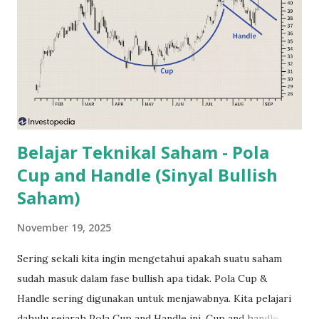
negara, sekarang ini dividen BUMN wajib disetorkan ke
Badan Pengelola Investasi (BPI) yaitu Danantara . Tugas
Danantara adalah menginvestasikan kembali dividen
tersebut agar menghasilkan profit bagi negara. Hal ini
sebenarnya adalah tujuan yang baik. Namun investor banyak
mempertanyakan tentang transparansi Badan Pengelola
Investasi ini...
Belajar Teknikal Saham - Pola
Cup and Handle (Sinyal Bullish
Saham)
November 19, 2025
Sering sekali kita ingin mengetahui apakah suatu saham
sudah masuk dalam fase bullish apa tidak. Pola Cup &
Handle sering digunakan untuk menjawabnya. Kita pelajari
dahulu sejarah Pola Cup and Handle ini. Cup and handle