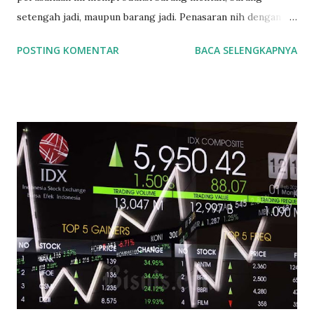
setengah jadi, maupun barang jadi. Penasaran nih dengan
daftar saham-saham yang merupakan produsen di
POSTING KOMENTAR
BACA SELENGKAPNYA
Indonesia, yuk kita lihat pembagiannya. Bursa Efek
Indonesia (BEI) membagi perusahaan manufaktur menjadi
tiga bagian : 1. Sektor Industri Dasar dan Kimia 2. Sektor
Industri Aneka 3. Sektor Industri Barang Konsumsi OK. Kita
bahas satu per satu ya. mulai dari Sektor Industri Dasar dan
Kimia. 1. Sektor Industri Dasar dan Kimia terdiri lagi dari 8
sub-sektor yaitu : a. Sub Sektor Semen Indocement Tunggal
Prakasa Tbk (INTP) Semen Baturaja (Persero) Tbk (SMBR)
Solusi Bangun Indonesia Tbk (SMCB) Semen Indonesia
(Persero) Tbk (SMGR) Waskita Beton Precast Tbk (WSBP)
Wijaya Karya Beton Tbk (WTON) b. Sub Sektor Keramik
Porselin dan Kaca Asahimas Flat Glass Tbk (AMFG) Arwana
Citra Mulia Tbk (ARNA) Cahayaputra Asa Keramik Tbk
(CAKK) Inti Keram...