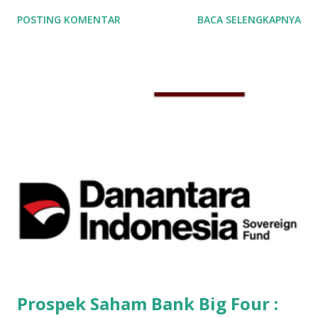
maka kamu tinggal memilih RDN Bank Permata . Untuk
POSTING KOMENTAR
BACA SELENGKAPNYA
membuka rekening saham online di Phillip Sekuritas
Indonesia diperlukan beberapa syarat. Syarat-syarat
membuka akun saham online yang harus dipenuhi adalah : 1.
Foto KTP 2. Foto NPWP (Tidak Wajib) 3. Cover Depan Buku
Tabungan (Jika menggunakan RDN Bank Mandiri dan
Sinarmas)* *Khusus untuk yang ingin membuka Rekening
Saham BCA dan Bank Permata, poin yg ketiga tidak
diperlukan . Yang penting kamu sudah mengingat nomor
rekening BCA atau Permata nya. Nah satu keunggulan jika
kamu sudah memakai rekening BCA atau rekening Bank
Permata, kamu tidak perlu print dokumen fisik lagi. Jadi bisa
langsung daftar sampai selesai semuanya full online. Jadi
melalui handphone kamu, sekarang kamu bisa membuka
akun saham online . ...
Prospek Saham Bank Big Four :