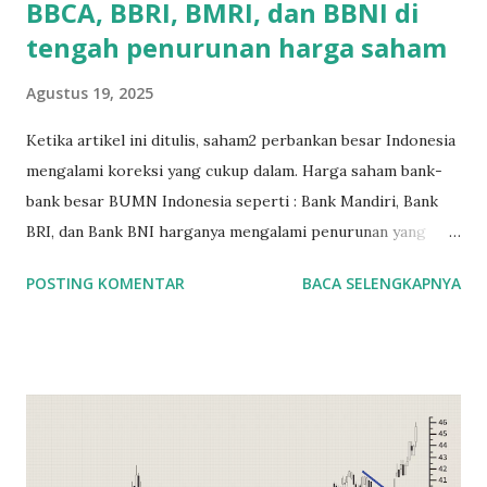
BBCA, BBRI, BMRI, dan BBNI di
tengah penurunan harga saham
Agustus 19, 2025
Ketika artikel ini ditulis, saham2 perbankan besar Indonesia
mengalami koreksi yang cukup dalam. Harga saham bank-
bank besar BUMN Indonesia seperti : Bank Mandiri, Bank
BRI, dan Bank BNI harganya mengalami penurunan yang
lumayan sekitar 20% jika dihitung dari awal tahun 2025.
POSTING KOMENTAR
BACA SELENGKAPNYA
Bank swasta terbesar di Indonesia dari segi kapitalisasi,
seperti Bank BCA , juga mengalami penurunan harga saham
yang lumayan. Banyak yang berasumsi bahwa penurunan ini
terjadi karena pemerintah sebagai pemegang saham
terbesar di saham bank BUMN, jauh lebih banyak ikut
campur dalam hal dividen saham yang dihasilkan. Jika
dahulu, dividen bank BUMN langsung disetorkan ke kas