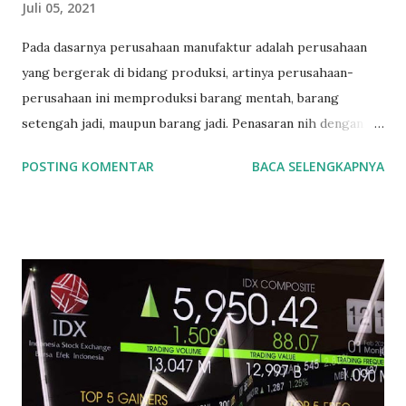
Juli 05, 2021
Pada dasarnya perusahaan manufaktur adalah perusahaan
yang bergerak di bidang produksi, artinya perusahaan-
perusahaan ini memproduksi barang mentah, barang
setengah jadi, maupun barang jadi. Penasaran nih dengan
daftar saham-saham yang merupakan produsen di
POSTING KOMENTAR
BACA SELENGKAPNYA
Indonesia, yuk kita lihat pembagiannya. Bursa Efek
Indonesia (BEI) membagi perusahaan manufaktur menjadi
tiga bagian : 1. Sektor Industri Dasar dan Kimia 2. Sektor
Industri Aneka 3. Sektor Industri Barang Konsumsi OK. Kita
bahas satu per satu ya. mulai dari Sektor Industri Dasar dan
Kimia. 1. Sektor Industri Dasar dan Kimia terdiri lagi dari 8
sub-sektor yaitu : a. Sub Sektor Semen Indocement Tunggal
Prakasa Tbk (INTP) Semen Baturaja (Persero) Tbk (SMBR)
Solusi Bangun Indonesia Tbk (SMCB) Semen Indonesia
(Persero) Tbk (SMGR) Waskita Beton Precast Tbk (WSBP)