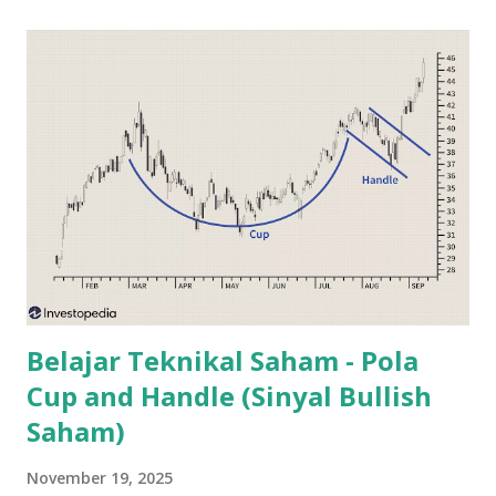
terjadi karena pemerintah sebagai pemegang saham
terbesar di saham bank BUMN, jauh lebih banyak ikut
campur dalam hal dividen saham yang dihasilkan. Jika
dahulu, dividen bank BUMN langsung disetorkan ke kas
negara, sekarang ini dividen BUMN wajib disetorkan ke
Badan Pengelola Investasi (BPI) yaitu Danantara . Tugas
Danantara adalah menginvestasikan kembali dividen
tersebut agar menghasilkan profit bagi negara. Hal ini
sebenarnya adalah tujuan yang baik. Namun investor banyak
mempertanyakan tentang transparansi Badan Pengelola
Investasi ini...
Belajar Teknikal Saham - Pola
Cup and Handle (Sinyal Bullish
Saham)
November 19, 2025