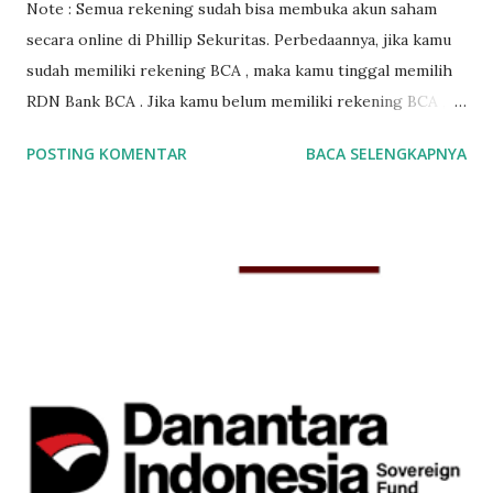
Note : Semua rekening sudah bisa membuka akun saham
secara online di Phillip Sekuritas. Perbedaannya, jika kamu
sudah memiliki rekening BCA , maka kamu tinggal memilih
RDN Bank BCA . Jika kamu belum memiliki rekening BCA ,
maka kamu tinggal memilih RDN Bank Permata . Untuk
POSTING KOMENTAR
BACA SELENGKAPNYA
membuka rekening saham online di Phillip Sekuritas
Indonesia diperlukan beberapa syarat. Syarat-syarat
membuka akun saham online yang harus dipenuhi adalah : 1.
Foto KTP 2. Foto NPWP (Tidak Wajib) 3. Cover Depan Buku
Tabungan (Jika menggunakan RDN Bank Mandiri dan
Sinarmas)* *Khusus untuk yang ingin membuka Rekening
Saham BCA dan Bank Permata, poin yg ketiga tidak
diperlukan . Yang penting kamu sudah mengingat nomor
rekening BCA atau Permata nya. Nah satu keunggulan jika
kamu sudah memakai rekening BCA atau rekening Bank
Permata, kamu tidak perlu print dokumen fisik lagi. Jadi bisa