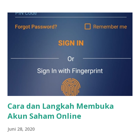
Buat yang belum tahu, saham2 IPO adalah saham yang baru
pertama sekali listing di Bursa Efek Indonesia alias saham2
baru. Apa yang harus kita lakukan sebelum membeli saham2
IPO? Tentu saja kita sudah harus memiliki akun saham
terlebih dahulu. Akun saham bisa digunakan untuk membeli
saham (termasuk saham2 IPO) , reksadana, obligasi negara
(surat utang negara) , maupun obligasi perusahaan (surat
utang perusahaan). Bagi kamu yang mau buka akun saham
pertama sekali maupun jika mau buka akun saham lagi untuk
diversifikasi portfolio, kamu bisa klik langkah2 di link di
bawah ini. Jika ada yang kurang jelas, kamu bisa contact say...
Cara dan Langkah Membuka
Akun Saham Online
Juni 28, 2020