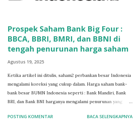
langsung daftar sampai selesai semuanya full online. Jadi
melalui handphone kamu, sekarang kamu bisa membuka
akun saham online . ...
Prospek Saham Bank Big Four :
BBCA, BBRI, BMRI, dan BBNI di
tengah penurunan harga saham
Agustus 19, 2025
Ketika artikel ini ditulis, saham2 perbankan besar Indonesia
mengalami koreksi yang cukup dalam. Harga saham bank-
bank besar BUMN Indonesia seperti : Bank Mandiri, Bank
BRI, dan Bank BNI harganya mengalami penurunan yang
lumayan sekitar 20% jika dihitung dari awal tahun 2025.
POSTING KOMENTAR
BACA SELENGKAPNYA
Bank swasta terbesar di Indonesia dari segi kapitalisasi,
seperti Bank BCA , juga mengalami penurunan harga saham
yang lumayan. Banyak yang berasumsi bahwa penurunan ini