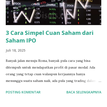
Wijaya Karya Beton Tbk (WTON) b. Sub Sektor Keramik
Porselin dan Kaca Asahimas Flat Glass Tbk (AMFG) Arwana
Citra Mulia Tbk (ARNA) Cahayaputra Asa Keramik Tbk
(CAKK) Inti Keram...
3 Cara Simpel Cuan Saham dari
Saham IPO
Juli 18, 2025
Banyak jalan menuju Roma, banyak pula cara yang bisa
ditempuh untuk mendapatkan profit di pasar modal. Ada
orang yang tetap cuan walaupun kerjaannya hanya
menunggu suatu saham naik, ada pula yang trading dalam
jangka waktu yang pendek dalam hitungan jam maupun
POSTING KOMENTAR
BACA SELENGKAPNYA
menit. Nah ada pula yang cuan dari membeli saham2 IPO.
Membeli saham IPO memang sangat menarik untuk dibahas.