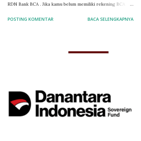
RDN Bank BCA . Jika kamu belum memiliki rekening BCA ,
maka kamu tinggal memilih RDN Bank Permata . Untuk
POSTING KOMENTAR
BACA SELENGKAPNYA
membuka rekening saham online di Phillip Sekuritas
Indonesia diperlukan beberapa syarat. Syarat-syarat
membuka akun saham online yang harus dipenuhi adalah : 1.
Foto KTP 2. Foto NPWP (Tidak Wajib) 3. Cover Depan Buku
Tabungan (Jika menggunakan RDN Bank Mandiri dan
Sinarmas)* *Khusus untuk yang ingin membuka Rekening
Saham BCA dan Bank Permata, poin yg ketiga tidak
diperlukan . Yang penting kamu sudah mengingat nomor
rekening BCA atau Permata nya. Nah satu keunggulan jika
kamu sudah memakai rekening BCA atau rekening Bank
Permata, kamu tidak perlu print dokumen fisik lagi. Jadi bisa
langsung daftar sampai selesai semuanya full online. Jadi
melalui handphone kamu, sekarang kamu bisa membuka
akun saham online . ...