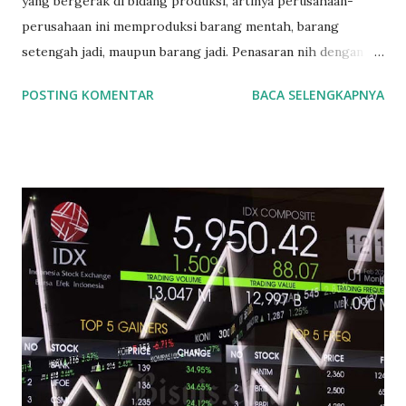
yang bergerak di bidang produksi, artinya perusahaan-
perusahaan ini memproduksi barang mentah, barang
setengah jadi, maupun barang jadi. Penasaran nih dengan
daftar saham-saham yang merupakan produsen di
POSTING KOMENTAR
BACA SELENGKAPNYA
Indonesia, yuk kita lihat pembagiannya. Bursa Efek
Indonesia (BEI) membagi perusahaan manufaktur menjadi
tiga bagian : 1. Sektor Industri Dasar dan Kimia 2. Sektor
Industri Aneka 3. Sektor Industri Barang Konsumsi OK. Kita
bahas satu per satu ya. mulai dari Sektor Industri Dasar dan
Kimia. 1. Sektor Industri Dasar dan Kimia terdiri lagi dari 8
sub-sektor yaitu : a. Sub Sektor Semen Indocement Tunggal
Prakasa Tbk (INTP) Semen Baturaja (Persero) Tbk (SMBR)
Solusi Bangun Indonesia Tbk (SMCB) Semen Indonesia
(Persero) Tbk (SMGR) Waskita Beton Precast Tbk (WSBP)
Wijaya Karya Beton Tbk (WTON) b. Sub Sektor Keramik
Porselin dan Kaca Asahimas Flat Glass Tbk (AMFG) Arwana