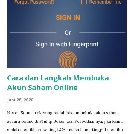
IPO? Tentu saja kita sudah harus memiliki akun saham
terlebih dahulu. Akun saham bisa digunakan untuk membeli
saham (termasuk saham2 IPO) , reksadana, obligasi negara
(surat utang negara) , maupun obligasi perusahaan (surat
utang perusahaan). Bagi kamu yang mau buka akun saham
pertama sekali maupun jika mau buka akun saham lagi untuk
diversifikasi portfolio, kamu bisa klik langkah2 di link di
bawah ini. Jika ada yang kurang jelas, kamu bisa contact say...
Cara dan Langkah Membuka
Akun Saham Online
Juni 28, 2020
Note : Semua rekening sudah bisa membuka akun saham
secara online di Phillip Sekuritas. Perbedaannya, jika kamu
sudah memiliki rekening BCA , maka kamu tinggal memilih