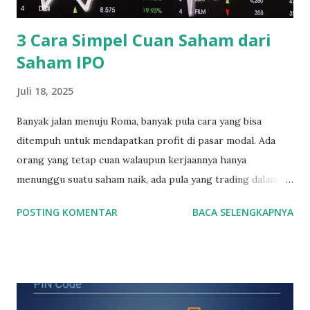
Citra Mulia Tbk (ARNA) Cahayaputra Asa Keramik Tbk
(CAKK) Inti Keram...
3 Cara Simpel Cuan Saham dari
Saham IPO
Juli 18, 2025
Banyak jalan menuju Roma, banyak pula cara yang bisa
ditempuh untuk mendapatkan profit di pasar modal. Ada
orang yang tetap cuan walaupun kerjaannya hanya
menunggu suatu saham naik, ada pula yang trading dalam
jangka waktu yang pendek dalam hitungan jam maupun
POSTING KOMENTAR
BACA SELENGKAPNYA
menit. Nah ada pula yang cuan dari membeli saham2 IPO.
Membeli saham IPO memang sangat menarik untuk dibahas.
Buat yang belum tahu, saham2 IPO adalah saham yang baru
pertama sekali listing di Bursa Efek Indonesia alias saham2
baru. Apa yang harus kita lakukan sebelum membeli saham2