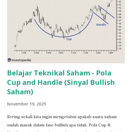
dahulu, dividen bank BUMN langsung disetorkan ke kas
negara, sekarang ini dividen BUMN wajib disetorkan ke
Badan Pengelola Investasi (BPI) yaitu Danantara . Tugas
Danantara adalah menginvestasikan kembali dividen
tersebut agar menghasilkan profit bagi negara. Hal ini
sebenarnya adalah tujuan yang baik. Namun investor banyak
mempertanyakan tentang transparansi Badan Pengelola
Investasi ini...
Belajar Teknikal Saham - Pola
Cup and Handle (Sinyal Bullish
Saham)
November 19, 2025
Sering sekali kita ingin mengetahui apakah suatu saham
sudah masuk dalam fase bullish apa tidak. Pola Cup &