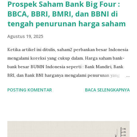
Prospek Saham Bank Big Four :
BBCA, BBRI, BMRI, dan BBNI di
tengah penurunan harga saham
Agustus 19, 2025
Ketika artikel ini ditulis, saham2 perbankan besar Indonesia
mengalami koreksi yang cukup dalam. Harga saham bank-
bank besar BUMN Indonesia seperti : Bank Mandiri, Bank
BRI, dan Bank BNI harganya mengalami penurunan yang
lumayan sekitar 20% jika dihitung dari awal tahun 2025.
POSTING KOMENTAR
BACA SELENGKAPNYA
Bank swasta terbesar di Indonesia dari segi kapitalisasi,
seperti Bank BCA , juga mengalami penurunan harga saham
yang lumayan. Banyak yang berasumsi bahwa penurunan ini
terjadi karena pemerintah sebagai pemegang saham
terbesar di saham bank BUMN, jauh lebih banyak ikut
campur dalam hal dividen saham yang dihasilkan. Jika