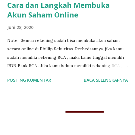
Cara dan Langkah Membuka
Akun Saham Online
Juni 28, 2020
Note : Semua rekening sudah bisa membuka akun saham
secara online di Phillip Sekuritas. Perbedaannya, jika kamu
sudah memiliki rekening BCA , maka kamu tinggal memilih
RDN Bank BCA . Jika kamu belum memiliki rekening BCA ,
maka kamu tinggal memilih RDN Bank Permata . Untuk
POSTING KOMENTAR
BACA SELENGKAPNYA
membuka rekening saham online di Phillip Sekuritas
Indonesia diperlukan beberapa syarat. Syarat-syarat
membuka akun saham online yang harus dipenuhi adalah : 1.
Foto KTP 2. Foto NPWP (Tidak Wajib) 3. Cover Depan Buku
Tabungan (Jika menggunakan RDN Bank Mandiri dan
Sinarmas)* *Khusus untuk yang ingin membuka Rekening
Saham BCA dan Bank Permata, poin yg ketiga tidak