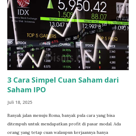
Kimia. 1. Sektor Industri Dasar dan Kimia terdiri lagi dari 8
sub-sektor yaitu : a. Sub Sektor Semen Indocement Tunggal
Prakasa Tbk (INTP) Semen Baturaja (Persero) Tbk (SMBR)
Solusi Bangun Indonesia Tbk (SMCB) Semen Indonesia
(Persero) Tbk (SMGR) Waskita Beton Precast Tbk (WSBP)
Wijaya Karya Beton Tbk (WTON) b. Sub Sektor Keramik
Porselin dan Kaca Asahimas Flat Glass Tbk (AMFG) Arwana
Citra Mulia Tbk (ARNA) Cahayaputra Asa Keramik Tbk
(CAKK) Inti Keram...
3 Cara Simpel Cuan Saham dari
Saham IPO
Juli 18, 2025
Banyak jalan menuju Roma, banyak pula cara yang bisa
ditempuh untuk mendapatkan profit di pasar modal. Ada
orang yang tetap cuan walaupun kerjaannya hanya