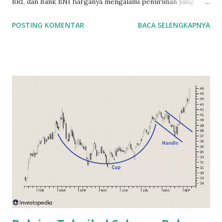
BRI, dan Bank BNI harganya mengalami penurunan yang
lumayan sekitar 20% jika dihitung dari awal tahun 2025.
POSTING KOMENTAR
BACA SELENGKAPNYA
Bank swasta terbesar di Indonesia dari segi kapitalisasi,
seperti Bank BCA , juga mengalami penurunan harga saham
yang lumayan. Banyak yang berasumsi bahwa penurunan ini
terjadi karena pemerintah sebagai pemegang saham
terbesar di saham bank BUMN, jauh lebih banyak ikut
campur dalam hal dividen saham yang dihasilkan. Jika
dahulu, dividen bank BUMN langsung disetorkan ke kas
negara, sekarang ini dividen BUMN wajib disetorkan ke
Badan Pengelola Investasi (BPI) yaitu Danantara . Tugas
Danantara adalah menginvestasikan kembali dividen
tersebut agar menghasilkan profit bagi negara. Hal ini
sebenarnya adalah tujuan yang baik. Namun investor banyak
mempertanyakan tentang transparansi Badan Pengelola
Investasi ini...