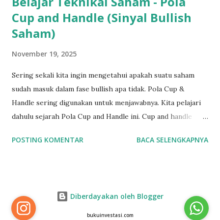
Belajar Teknikal Saham - Pola
Cup and Handle (Sinyal Bullish
Saham)
November 19, 2025
Sering sekali kita ingin mengetahui apakah suatu saham
sudah masuk dalam fase bullish apa tidak. Pola Cup &
Handle sering digunakan untuk menjawabnya. Kita pelajari
dahulu sejarah Pola Cup and Handle ini. Cup and handle
pattern sudah ada sejak tahun 1988 sering dikenal sebagai
POSTING KOMENTAR
BACA SELENGKAPNYA
grafik pembawa keberuntungan. Pattern ini awalnya
diperkenalkan oleh seorang analis berdarah Amerika
Serikat, William J. O'Neil lewat bukunya, "How to Make
Money in Stocks" . Pola ini disebut cup and handle lantaran
Diberdayakan oleh Blogger
tren harga mengalami cekungan ke bawah menyerupai
huruf "U" layaknya sebuah cangkir (cup) dan diakhiri dengan
bukuinvestasi.com