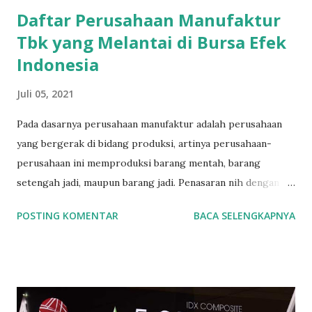
Daftar Perusahaan Manufaktur
Tbk yang Melantai di Bursa Efek
Indonesia
Juli 05, 2021
Pada dasarnya perusahaan manufaktur adalah perusahaan
yang bergerak di bidang produksi, artinya perusahaan-
perusahaan ini memproduksi barang mentah, barang
setengah jadi, maupun barang jadi. Penasaran nih dengan
daftar saham-saham yang merupakan produsen di
POSTING KOMENTAR
BACA SELENGKAPNYA
Indonesia, yuk kita lihat pembagiannya. Bursa Efek
Indonesia (BEI) membagi perusahaan manufaktur menjadi
tiga bagian : 1. Sektor Industri Dasar dan Kimia 2. Sektor
Industri Aneka 3. Sektor Industri Barang Konsumsi OK. Kita
bahas satu per satu ya. mulai dari Sektor Industri Dasar dan