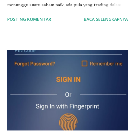
menunggu suatu saham naik, ada pula yang trading dalam
jangka waktu yang pendek dalam hitungan jam maupun
POSTING KOMENTAR
BACA SELENGKAPNYA
menit. Nah ada pula yang cuan dari membeli saham2 IPO.
Membeli saham IPO memang sangat menarik untuk dibahas.
Buat yang belum tahu, saham2 IPO adalah saham yang baru
pertama sekali listing di Bursa Efek Indonesia alias saham2
baru. Apa yang harus kita lakukan sebelum membeli saham2
IPO? Tentu saja kita sudah harus memiliki akun saham
terlebih dahulu. Akun saham bisa digunakan untuk membeli
saham (termasuk saham2 IPO) , reksadana, obligasi negara
(surat utang negara) , maupun obligasi perusahaan (surat
utang perusahaan). Bagi kamu yang mau buka akun saham
pertama sekali maupun jika mau buka akun saham lagi untuk
diversifikasi portfolio, kamu bisa klik langkah2 di link di
bawah ini. Jika ada yang kurang jelas, kamu bisa contact say...