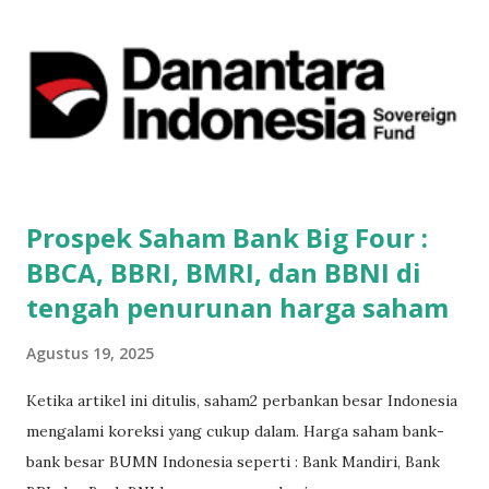
diperlukan . Yang penting kamu sudah mengingat nomor
rekening BCA atau Permata nya. Nah satu keunggulan jika
kamu sudah memakai rekening BCA atau rekening Bank
Permata, kamu tidak perlu print dokumen fisik lagi. Jadi bisa
langsung daftar sampai selesai semuanya full online. Jadi
melalui handphone kamu, sekarang kamu bisa membuka
akun saham online . ...
Prospek Saham Bank Big Four :
BBCA, BBRI, BMRI, dan BBNI di
tengah penurunan harga saham
Agustus 19, 2025
Ketika artikel ini ditulis, saham2 perbankan besar Indonesia
mengalami koreksi yang cukup dalam. Harga saham bank-
bank besar BUMN Indonesia seperti : Bank Mandiri, Bank