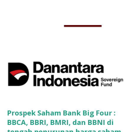
Indonesia diperlukan beberapa syarat. Syarat-syarat
membuka akun saham online yang harus dipenuhi adalah : 1.
Foto KTP 2. Foto NPWP (Tidak Wajib) 3. Cover Depan Buku
Tabungan (Jika menggunakan RDN Bank Mandiri dan
Sinarmas)* *Khusus untuk yang ingin membuka Rekening
Saham BCA dan Bank Permata, poin yg ketiga tidak
diperlukan . Yang penting kamu sudah mengingat nomor
rekening BCA atau Permata nya. Nah satu keunggulan jika
kamu sudah memakai rekening BCA atau rekening Bank
Permata, kamu tidak perlu print dokumen fisik lagi. Jadi bisa
langsung daftar sampai selesai semuanya full online. Jadi
melalui handphone kamu, sekarang kamu bisa membuka
akun saham online . ...
Prospek Saham Bank Big Four :
BBCA, BBRI, BMRI, dan BBNI di
tengah penurunan harga saham