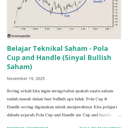
Badan Pengelola Investasi (BPI) yaitu Danantara . Tugas
Danantara adalah menginvestasikan kembali dividen
tersebut agar menghasilkan profit bagi negara. Hal ini
sebenarnya adalah tujuan yang baik. Namun investor banyak
mempertanyakan tentang transparansi Badan Pengelola
Investasi ini...
Belajar Teknikal Saham - Pola
Cup and Handle (Sinyal Bullish
Saham)
November 19, 2025
Sering sekali kita ingin mengetahui apakah suatu saham
sudah masuk dalam fase bullish apa tidak. Pola Cup &
Handle sering digunakan untuk menjawabnya. Kita pelajari
dahulu sejarah Pola Cup and Handle ini. Cup and handle
pattern sudah ada sejak tahun 1988 sering dikenal sebagai