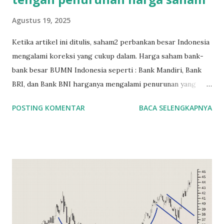
Agustus 19, 2025
Ketika artikel ini ditulis, saham2 perbankan besar Indonesia
mengalami koreksi yang cukup dalam. Harga saham bank-
bank besar BUMN Indonesia seperti : Bank Mandiri, Bank
BRI, dan Bank BNI harganya mengalami penurunan yang
lumayan sekitar 20% jika dihitung dari awal tahun 2025.
POSTING KOMENTAR
BACA SELENGKAPNYA
Bank swasta terbesar di Indonesia dari segi kapitalisasi,
seperti Bank BCA , juga mengalami penurunan harga saham
yang lumayan. Banyak yang berasumsi bahwa penurunan ini
terjadi karena pemerintah sebagai pemegang saham
terbesar di saham bank BUMN, jauh lebih banyak ikut
campur dalam hal dividen saham yang dihasilkan. Jika
dahulu, dividen bank BUMN langsung disetorkan ke kas
negara, sekarang ini dividen BUMN wajib disetorkan ke