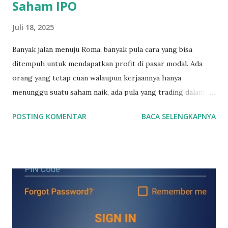
Saham IPO
Juli 18, 2025
Banyak jalan menuju Roma, banyak pula cara yang bisa
ditempuh untuk mendapatkan profit di pasar modal. Ada
orang yang tetap cuan walaupun kerjaannya hanya
menunggu suatu saham naik, ada pula yang trading dalam
jangka waktu yang pendek dalam hitungan jam maupun
POSTING KOMENTAR
BACA SELENGKAPNYA
menit. Nah ada pula yang cuan dari membeli saham2 IPO.
Membeli saham IPO memang sangat menarik untuk dibahas.
Buat yang belum tahu, saham2 IPO adalah saham yang baru
pertama sekali listing di Bursa Efek Indonesia alias saham2
baru. Apa yang harus kita lakukan sebelum membeli saham2
IPO? Tentu saja kita sudah harus memiliki akun saham
terlebih dahulu. Akun saham bisa digunakan untuk membeli
saham (termasuk saham2 IPO) , reksadana, obligasi negara