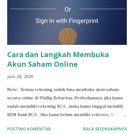
(surat utang negara) , maupun obligasi perusahaan (surat
utang perusahaan). Bagi kamu yang mau buka akun saham
pertama sekali maupun jika mau buka akun saham lagi untuk
diversifikasi portfolio, kamu bisa klik langkah2 di link di
bawah ini. Jika ada yang kurang jelas, kamu bisa contact say...
Cara dan Langkah Membuka
Akun Saham Online
Juni 28, 2020
Note : Semua rekening sudah bisa membuka akun saham
secara online di Phillip Sekuritas. Perbedaannya, jika kamu
sudah memiliki rekening BCA , maka kamu tinggal memilih
RDN Bank BCA . Jika kamu belum memiliki rekening BCA ,
maka kamu tinggal memilih RDN Bank Permata . Untuk
POSTING KOMENTAR
BACA SELENGKAPNYA
membuka rekening saham online di Phillip Sekuritas