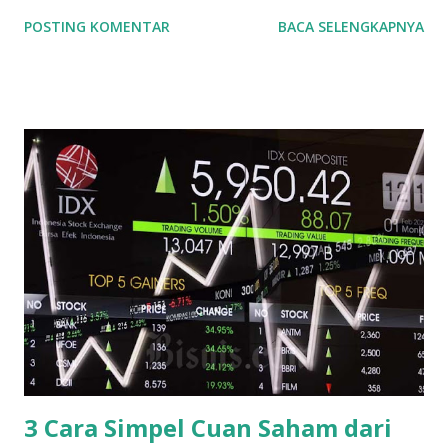
daftar saham-saham yang merupakan produsen di
POSTING KOMENTAR
BACA SELENGKAPNYA
Indonesia, yuk kita lihat pembagiannya. Bursa Efek
Indonesia (BEI) membagi perusahaan manufaktur menjadi
tiga bagian : 1. Sektor Industri Dasar dan Kimia 2. Sektor
Industri Aneka 3. Sektor Industri Barang Konsumsi OK. Kita
bahas satu per satu ya. mulai dari Sektor Industri Dasar dan
Kimia. 1. Sektor Industri Dasar dan Kimia terdiri lagi dari 8
sub-sektor yaitu : a. Sub Sektor Semen Indocement Tunggal
Prakasa Tbk (INTP) Semen Baturaja (Persero) Tbk (SMBR)
Solusi Bangun Indonesia Tbk (SMCB) Semen Indonesia
(Persero) Tbk (SMGR) Waskita Beton Precast Tbk (WSBP)
Wijaya Karya Beton Tbk (WTON) b. Sub Sektor Keramik
Porselin dan Kaca Asahimas Flat Glass Tbk (AMFG) Arwana
Citra Mulia Tbk (ARNA) Cahayaputra Asa Keramik Tbk
(CAKK) Inti Keram...
3 Cara Simpel Cuan Saham dari