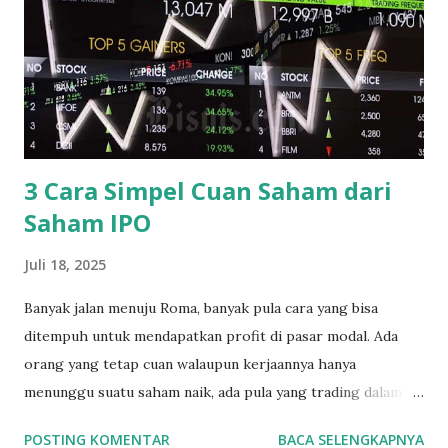
Solusi Bangun Indonesia Tbk (SMCB) Semen Indonesia
(Persero) Tbk (SMGR) Waskita Beton Precast Tbk (WSBP)
Wijaya Karya Beton Tbk (WTON) b. Sub Sektor Keramik
Porselin dan Kaca Asahimas Flat Glass Tbk (AMFG) Arwana
Citra Mulia Tbk (ARNA) Cahayaputra Asa Keramik Tbk
(CAKK) Inti Keram...
3 Cara Simpel Cuan Saham dari
Saham IPO
Juli 18, 2025
Banyak jalan menuju Roma, banyak pula cara yang bisa
ditempuh untuk mendapatkan profit di pasar modal. Ada
orang yang tetap cuan walaupun kerjaannya hanya
menunggu suatu saham naik, ada pula yang trading dalam
jangka waktu yang pendek dalam hitungan jam maupun
POSTING KOMENTAR
BACA SELENGKAPNYA