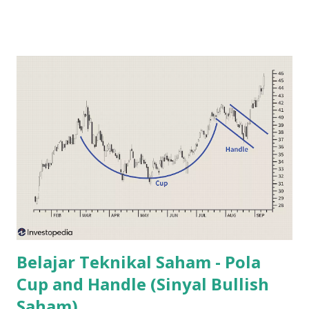
seperti Bank BCA , juga mengalami penurunan harga saham
yang lumayan. Banyak yang berasumsi bahwa penurunan ini
terjadi karena pemerintah sebagai pemegang saham
terbesar di saham bank BUMN, jauh lebih banyak ikut
campur dalam hal dividen saham yang dihasilkan. Jika
dahulu, dividen bank BUMN langsung disetorkan ke kas
negara, sekarang ini dividen BUMN wajib disetorkan ke
Badan Pengelola Investasi (BPI) yaitu Danantara . Tugas
Danantara adalah menginvestasikan kembali dividen
tersebut agar menghasilkan profit bagi negara. Hal ini
sebenarnya adalah tujuan yang baik. Namun investor banyak
mempertanyakan tentang transparansi Badan Pengelola
Investasi ini...
Belajar Teknikal Saham - Pola
Cup and Handle (Sinyal Bullish
Saham)