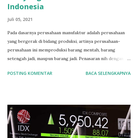
Indonesia
Juli 05, 2021
Pada dasarnya perusahaan manufaktur adalah perusahaan
yang bergerak di bidang produksi, artinya perusahaan-
perusahaan ini memproduksi barang mentah, barang
setengah jadi, maupun barang jadi. Penasaran nih dengan
daftar saham-saham yang merupakan produsen di
POSTING KOMENTAR
BACA SELENGKAPNYA
Indonesia, yuk kita lihat pembagiannya. Bursa Efek
Indonesia (BEI) membagi perusahaan manufaktur menjadi
tiga bagian : 1. Sektor Industri Dasar dan Kimia 2. Sektor
Industri Aneka 3. Sektor Industri Barang Konsumsi OK. Kita
bahas satu per satu ya. mulai dari Sektor Industri Dasar dan
Kimia. 1. Sektor Industri Dasar dan Kimia terdiri lagi dari 8
sub-sektor yaitu : a. Sub Sektor Semen Indocement Tunggal
Prakasa Tbk (INTP) Semen Baturaja (Persero) Tbk (SMBR)