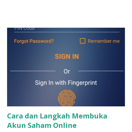
menit. Nah ada pula yang cuan dari membeli saham2 IPO.
Membeli saham IPO memang sangat menarik untuk dibahas.
Buat yang belum tahu, saham2 IPO adalah saham yang baru
pertama sekali listing di Bursa Efek Indonesia alias saham2
baru. Apa yang harus kita lakukan sebelum membeli saham2
IPO? Tentu saja kita sudah harus memiliki akun saham
terlebih dahulu. Akun saham bisa digunakan untuk membeli
saham (termasuk saham2 IPO) , reksadana, obligasi negara
(surat utang negara) , maupun obligasi perusahaan (surat
utang perusahaan). Bagi kamu yang mau buka akun saham
pertama sekali maupun jika mau buka akun saham lagi untuk
diversifikasi portfolio, kamu bisa klik langkah2 di link di
bawah ini. Jika ada yang kurang jelas, kamu bisa contact say...
Cara dan Langkah Membuka
Akun Saham Online