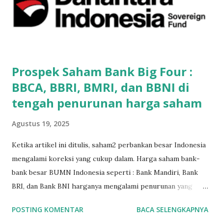
kamu sudah memakai rekening BCA atau rekening Bank
Permata, kamu tidak perlu print dokumen fisik lagi. Jadi bisa
langsung daftar sampai selesai semuanya full online. Jadi
melalui handphone kamu, sekarang kamu bisa membuka
akun saham online . ...
Prospek Saham Bank Big Four :
BBCA, BBRI, BMRI, dan BBNI di
tengah penurunan harga saham
Agustus 19, 2025
Ketika artikel ini ditulis, saham2 perbankan besar Indonesia
mengalami koreksi yang cukup dalam. Harga saham bank-
bank besar BUMN Indonesia seperti : Bank Mandiri, Bank
BRI, dan Bank BNI harganya mengalami penurunan yang
lumayan sekitar 20% jika dihitung dari awal tahun 2025.
POSTING KOMENTAR
BACA SELENGKAPNYA
Bank swasta terbesar di Indonesia dari segi kapitalisasi,