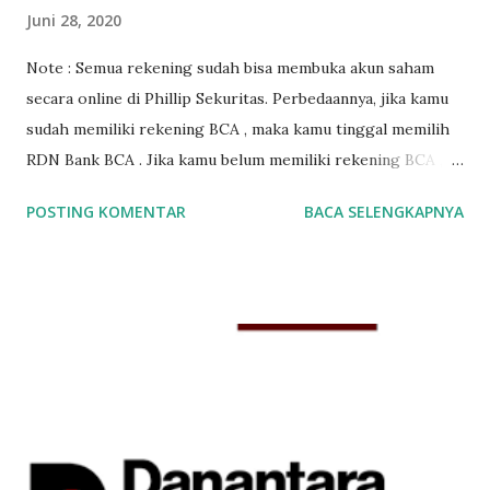
Juni 28, 2020
Note : Semua rekening sudah bisa membuka akun saham
secara online di Phillip Sekuritas. Perbedaannya, jika kamu
sudah memiliki rekening BCA , maka kamu tinggal memilih
RDN Bank BCA . Jika kamu belum memiliki rekening BCA ,
maka kamu tinggal memilih RDN Bank Permata . Untuk
POSTING KOMENTAR
BACA SELENGKAPNYA
membuka rekening saham online di Phillip Sekuritas
Indonesia diperlukan beberapa syarat. Syarat-syarat
membuka akun saham online yang harus dipenuhi adalah : 1.
Foto KTP 2. Foto NPWP (Tidak Wajib) 3. Cover Depan Buku
Tabungan (Jika menggunakan RDN Bank Mandiri dan
Sinarmas)* *Khusus untuk yang ingin membuka Rekening
Saham BCA dan Bank Permata, poin yg ketiga tidak
diperlukan . Yang penting kamu sudah mengingat nomor
rekening BCA atau Permata nya. Nah satu keunggulan jika