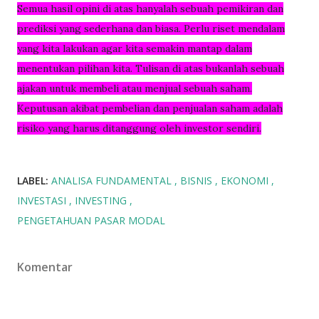
Semua hasil opini di atas hanyalah sebuah pemikiran dan
prediksi yang sederhana dan biasa. Perlu riset mendalam
yang kita lakukan agar kita semakin mantap dalam
menentukan pilihan kita. Tulisan di atas bukanlah sebuah
ajakan untuk membeli atau menjual sebuah saham.
Keputusan akibat pembelian dan penjualan saham adalah
risiko yang harus ditanggung oleh investor sendiri.
LABEL:
ANALISA FUNDAMENTAL
BISNIS
EKONOMI
INVESTASI
INVESTING
PENGETAHUAN PASAR MODAL
Komentar