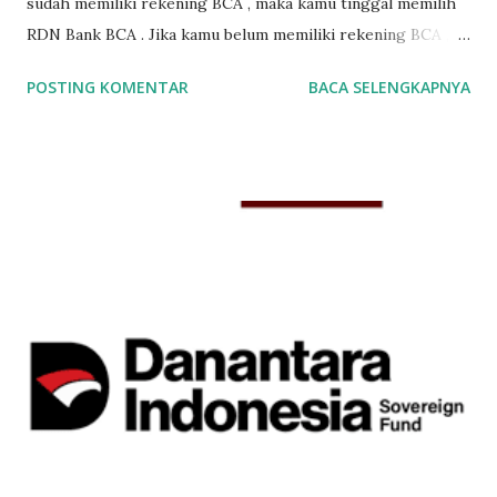
sudah memiliki rekening BCA , maka kamu tinggal memilih
RDN Bank BCA . Jika kamu belum memiliki rekening BCA ,
maka kamu tinggal memilih RDN Bank Permata . Untuk
POSTING KOMENTAR
BACA SELENGKAPNYA
membuka rekening saham online di Phillip Sekuritas
Indonesia diperlukan beberapa syarat. Syarat-syarat
membuka akun saham online yang harus dipenuhi adalah : 1.
Foto KTP 2. Foto NPWP (Tidak Wajib) 3. Cover Depan Buku
Tabungan (Jika menggunakan RDN Bank Mandiri dan
Sinarmas)* *Khusus untuk yang ingin membuka Rekening
Saham BCA dan Bank Permata, poin yg ketiga tidak
diperlukan . Yang penting kamu sudah mengingat nomor
rekening BCA atau Permata nya. Nah satu keunggulan jika
kamu sudah memakai rekening BCA atau rekening Bank
Permata, kamu tidak perlu print dokumen fisik lagi. Jadi bisa
langsung daftar sampai selesai semuanya full online. Jadi
melalui handphone kamu, sekarang kamu bisa membuka