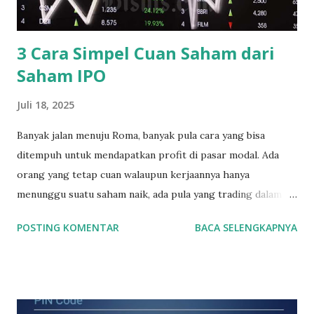
Citra Mulia Tbk (ARNA) Cahayaputra Asa Keramik Tbk
(CAKK) Inti Keram...
3 Cara Simpel Cuan Saham dari
Saham IPO
Juli 18, 2025
Banyak jalan menuju Roma, banyak pula cara yang bisa
ditempuh untuk mendapatkan profit di pasar modal. Ada
orang yang tetap cuan walaupun kerjaannya hanya
menunggu suatu saham naik, ada pula yang trading dalam
jangka waktu yang pendek dalam hitungan jam maupun
POSTING KOMENTAR
BACA SELENGKAPNYA
menit. Nah ada pula yang cuan dari membeli saham2 IPO.
Membeli saham IPO memang sangat menarik untuk dibahas.
Buat yang belum tahu, saham2 IPO adalah saham yang baru
pertama sekali listing di Bursa Efek Indonesia alias saham2
baru. Apa yang harus kita lakukan sebelum membeli saham2