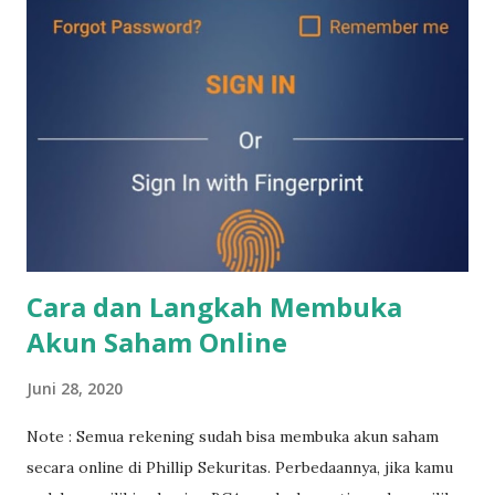
IPO? Tentu saja kita sudah harus memiliki akun saham
terlebih dahulu. Akun saham bisa digunakan untuk membeli
saham (termasuk saham2 IPO) , reksadana, obligasi negara
(surat utang negara) , maupun obligasi perusahaan (surat
utang perusahaan). Bagi kamu yang mau buka akun saham
pertama sekali maupun jika mau buka akun saham lagi untuk
diversifikasi portfolio, kamu bisa klik langkah2 di link di
bawah ini. Jika ada yang kurang jelas, kamu bisa contact say...
Cara dan Langkah Membuka
Akun Saham Online
Juni 28, 2020
Note : Semua rekening sudah bisa membuka akun saham
secara online di Phillip Sekuritas. Perbedaannya, jika kamu