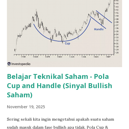
campur dalam hal dividen saham yang dihasilkan. Jika
dahulu, dividen bank BUMN langsung disetorkan ke kas
negara, sekarang ini dividen BUMN wajib disetorkan ke
Badan Pengelola Investasi (BPI) yaitu Danantara . Tugas
Danantara adalah menginvestasikan kembali dividen
tersebut agar menghasilkan profit bagi negara. Hal ini
sebenarnya adalah tujuan yang baik. Namun investor banyak
mempertanyakan tentang transparansi Badan Pengelola
Investasi ini...
Belajar Teknikal Saham - Pola
Cup and Handle (Sinyal Bullish
Saham)
November 19, 2025
Sering sekali kita ingin mengetahui apakah suatu saham
sudah masuk dalam fase bullish apa tidak. Pola Cup &