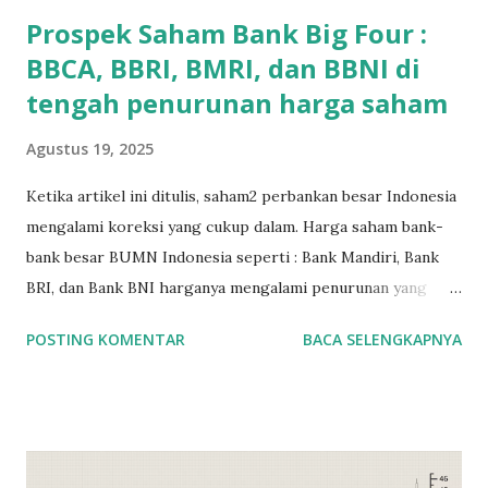
akun saham online . ...
Prospek Saham Bank Big Four :
BBCA, BBRI, BMRI, dan BBNI di
tengah penurunan harga saham
Agustus 19, 2025
Ketika artikel ini ditulis, saham2 perbankan besar Indonesia
mengalami koreksi yang cukup dalam. Harga saham bank-
bank besar BUMN Indonesia seperti : Bank Mandiri, Bank
BRI, dan Bank BNI harganya mengalami penurunan yang
lumayan sekitar 20% jika dihitung dari awal tahun 2025.
POSTING KOMENTAR
BACA SELENGKAPNYA
Bank swasta terbesar di Indonesia dari segi kapitalisasi,
seperti Bank BCA , juga mengalami penurunan harga saham
yang lumayan. Banyak yang berasumsi bahwa penurunan ini
terjadi karena pemerintah sebagai pemegang saham
terbesar di saham bank BUMN, jauh lebih banyak ikut