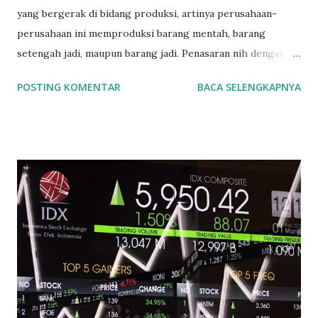
yang bergerak di bidang produksi, artinya perusahaan-
perusahaan ini memproduksi barang mentah, barang
setengah jadi, maupun barang jadi. Penasaran nih dengan
daftar saham-saham yang merupakan produsen di
POSTING KOMENTAR
BACA SELENGKAPNYA
Indonesia, yuk kita lihat pembagiannya. Bursa Efek
Indonesia (BEI) membagi perusahaan manufaktur menjadi
tiga bagian : 1. Sektor Industri Dasar dan Kimia 2. Sektor
Industri Aneka 3. Sektor Industri Barang Konsumsi OK. Kita
bahas satu per satu ya. mulai dari Sektor Industri Dasar dan
Kimia. 1. Sektor Industri Dasar dan Kimia terdiri lagi dari 8
sub-sektor yaitu : a. Sub Sektor Semen Indocement Tunggal
Prakasa Tbk (INTP) Semen Baturaja (Persero) Tbk (SMBR)
Solusi Bangun Indonesia Tbk (SMCB) Semen Indonesia
(Persero) Tbk (SMGR) Waskita Beton Precast Tbk (WSBP)
Wijaya Karya Beton Tbk (WTON) b. Sub Sektor Keramik
Porselin dan Kaca Asahimas Flat Glass Tbk (AMFG) Arwana