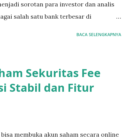
enjadi sorotan para investor dan analis
kan spekulasi adalah tindaka...
agai salah satu bank terbesar di
r yang sangat luas, BBRI telah menjadi
BACA SELENGKAPNYA
vestor yang mencari kestabilan dan
panjang. Saham BBRI merupakan salah
daftar di Bursa Efek Indonesia (BEI). Bank
ham Sekuritas Fee
abang yang sangat besar di seluruh
i Stabil dan Fitur
ah-daerah pedesaan, telah lama dikenal
mendukung sektor UMKM (Usaha Mikro,
 bagaimana kinerja saham BBRI pada 17
depannya? Artikel ini akan membahas
 bisa membuka akun saham secara online