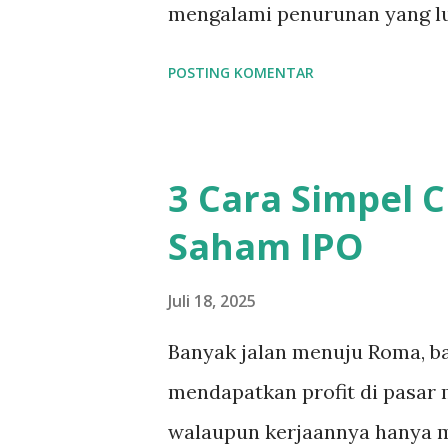
mengalami penurunan yang lu
awal tahun 2025. Bank swasta 
POSTING KOMENTAR
kapitalisasi, seperti Bank B
yang lumayan. Banyak yang b
karena pemerintah sebagai p
3 Cara Simpel 
BUMN, jauh lebih banyak iku
Saham IPO
dihasilkan. Jika dahulu, divi
negara, sekarang ini dividen
Juli 18, 2025
Pengelola Investasi (BPI) yai
Banyak jalan menuju Roma, b
menginvestasikan kembali div
mendapatkan profit di pasar 
bagi negara. Hal ini sebenarn
walaupun kerjaannya hanya m