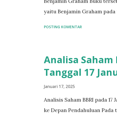
Benjamin Graham Buku tersebu
Danantara bisa menggunakan 
yaitu Benjamin Graham pada 
BUMN dengan bijak untuk mend
Intelligent Investor" oleh Be
POSTING KOMENTAR
Investor karya Benjamin Grah
dunia investasi. Buku ini per
telah menjadi panduan bagi b
Analisa Saham 
Buku ini berfokus pada prins
Tanggal 17 Janu
pentingnya analisis fundament
Berikut adalah ringkasan len
Januari 17, 2025
Intelligent Investor . 1. Kon
Analisis Saham BBRI pada 17 J
membedakan antara investasi 
ke Depan Pendahuluan Pada ta
pembelian aset yang member