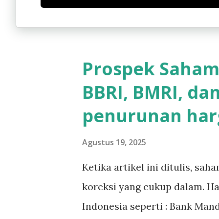
a
n
Prospek Saham 
BBRI, BMRI, da
penurunan har
Agustus 19, 2025
Ketika artikel ini ditulis, s
koreksi yang cukup dalam. 
Indonesia seperti : Bank Mand