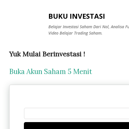
BUKU INVESTASI
Belajar Investasi Saham Dari Nol, Analisa
Video Belajar Trading Saham.
P
Yuk Mulai Berinvestasi !
o
Buka Akun Saham 5 Menit
s
t
i
n
g