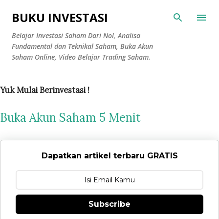
Langsung ke konten utama
BUKU INVESTASI
Belajar Investasi Saham Dari Nol, Analisa
Fundamental dan Teknikal Saham, Buka Akun
Saham Online, Video Belajar Trading Saham.
P
Yuk Mulai Berinvestasi !
o
Buka Akun Saham 5 Menit
s
t
i
n
Dapatkan artikel terbaru GRATIS
g
a
n
Subscribe