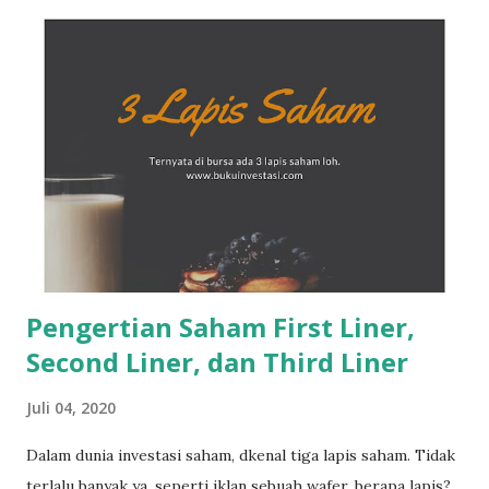
Paham. Semua orang adalah pemula pada awalnya. Semakin
cepat memulai nya, semakin cepat kita belajar dan semakin
banyak pengalaman yang kita dapatkan. Kira2 apalagi
kendala maupun alasan, mengapa kita masih belum
berinvestasi. Coba komen di bawah or tag teman kamu yg
belum memulai investasi saham.
Pengertian Saham First Liner,
Second Liner, dan Third Liner
Juli 04, 2020
Dalam dunia investasi saham, dkenal tiga lapis saham. Tidak
terlalu banyak ya, seperti iklan sebuah wafer, berapa lapis?