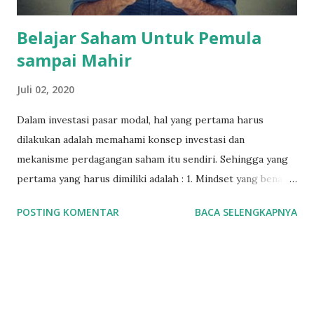
Belajar Saham Untuk Pemula
sampai Mahir
Juli 02, 2020
Dalam investasi pasar modal, hal yang pertama harus
dilakukan adalah memahami konsep investasi dan
mekanisme perdagangan saham itu sendiri. Sehingga yang
pertama yang harus dimiliki adalah : 1. Mindset yang benar
tentang investasi Jadi kalau mindset nya sudah gak benar,
POSTING KOMENTAR
BACA SELENGKAPNYA
akan sangat sulit berhasil di pasar modal. Pasar Modal
adalah tempat untuk mendapatkan uang dan menambah
kekayaan dalam jangka panjang. Namun perlu digarisbawahi
bukan berarti kita tidak dapat mendapatkan untung dalam
jangka pendek. Dalam setiap lembar saham yang kita beli,