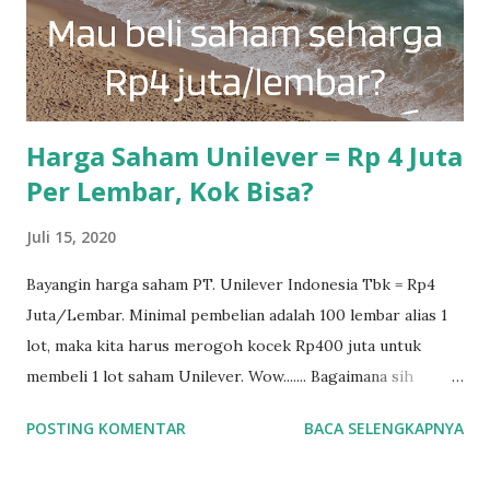
maka semakin besar pula kemampuan perusahaan untuk
menghasilkan untung bagi para pemegang sahamnya. Akan
tetapi naiknya sebuah EPS emiten bukan hanya karena laba
bersih yang meningkat, bisa saja ada faktor lain yg ...
Harga Saham Unilever = Rp 4 Juta
Per Lembar, Kok Bisa?
Juli 15, 2020
Bayangin harga saham PT. Unilever Indonesia Tbk = Rp4
Juta/Lembar. Minimal pembelian adalah 100 lembar alias 1
lot, maka kita harus merogoh kocek Rp400 juta untuk
membeli 1 lot saham Unilever. Wow....... Bagaimana sih
sejarah nya saham Unilever nominalnya Rp8000 sekarang
POSTING KOMENTAR
BACA SELENGKAPNYA
padahal nilai aslinya adalah Rp4juta per lembar. Ini dia
history nya : Jadi teman-teman tidak perlu bingung lagi