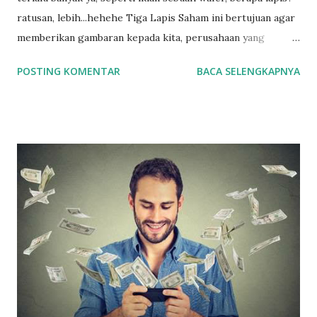
ratusan, lebih...hehehe Tiga Lapis Saham ini bertujuan agar
memberikan gambaran kepada kita, perusahaan yang
bagaimana yang sesuai dengan profil investasi kita. Jika kita
POSTING KOMENTAR
BACA SELENGKAPNYA
seorang yang "mencari aman" tentunya saham-saham first
liner (blue chips) adalah pilihan utama kita. Jika kita
mengedepankan return yang tinggi, saham second liner dan
third liner bisa memberikan peluang profit yang jauh lebih
besar. Walaupun tentunya dibarengi dengan resiko yang ada.
Mari kita bahas 1 per satu ya 1. Saham First Liner (Blue
Chips) Ciri-Ciri Saham Blue Chips sudah pernah dibahas di
blog ini sebelumnya. Boleh dilihat di link berikut ini Apa Itu
Saham Blue Chip ? Sudah pasti ya Saham First Liner adalah
perusahaan-perusahaan matang yang sudah mencatatkan
kinerja positif sepanjang tahun. Produk-produknya juga
sangat dikenal luas di masyarakat. Contoh perusahaan-
perusaha...