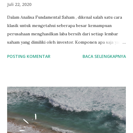
Juli 22, 2020
Dalam Analisa Fundamental Saham , dikenal salah satu cara
klasik untuk mengetahui seberapa besar kemampuan
perusahaan menghasilkan laba bersih dari setiap lembar
saham yang dimiliki oleh investor. Komponen apa saja yang
dimasukin untuk menghitung EPS sebuah Emiten ? 1. Laba
POSTING KOMENTAR
BACA SELENGKAPNYA
Bersih per Saham 2. Jumlah Saham yang beredar
Bagaimana Cara menghitung Earning Per Share (EPS) ?
Laba perusahaan adalah Rp. 2.000.000.000 Jumlah lembar
saham perusahaan adalah 100.000.000 lembar Maka, laba
bersih per saham adalah Rp. 2.000.000.000 / 100.000.000
= Rp. 20 / lembar saham. Angka di atas adalah contoh
bahwa setiap lembar saham dapat menghasilkan
keuntungan Rp20. Jadi, teman-teman gak perlu bingung lagi
mengenai EPS. Biasanya, semakin besar EPS suatu emiten