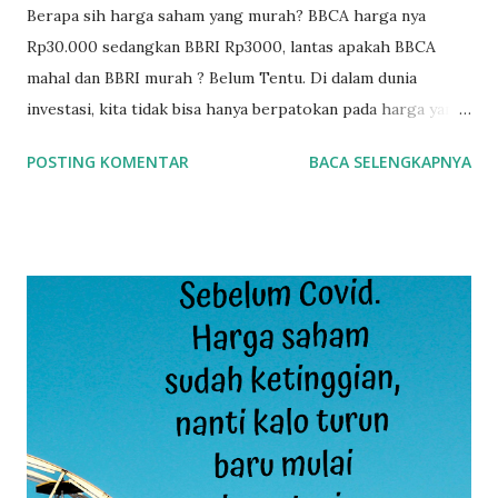
Berapa sih harga saham yang murah? BBCA harga nya
Rp30.000 sedangkan BBRI Rp3000, lantas apakah BBCA
mahal dan BBRI murah ? Belum Tentu. Di dalam dunia
investasi, kita tidak bisa hanya berpatokan pada harga yang
tertera di pasar. Proses pembentukan harga suatu saham
POSTING KOMENTAR
BACA SELENGKAPNYA
sangat dipengaruhi oleh performa emiten tersebut dan
satu lagi yang tak kalah penting adalah komponen waktu.
Perusahaan-perusahaan hebat sudah melalui banyak
periode keemasan maupun periode yang buruk. Sehingga
secara jangka panjang, harga saham perusahaan-
perusahaan hebat akan mengikuti performa keuangan
mereka. Dalam contoh kasus BBRI, harga saham BBRI
sekarang ini sudah mengalami Stock Split 1:6 yang artinya
sebenarnya harga saham BBRI skrg adalah sekitar
Rp18ribuan. Untuk pengertian stock split, akan kita bahas di
artikel selanjutnya. Jadi sebelum membeli saham, jangan