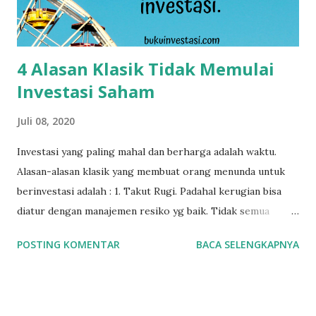
hanya melihat harga yang tertera saja. Walaupun harga
sebuah saham Rp300/lembar belum tentu juga harganya
murah. Kita cek dulu, apa value ...
4 Alasan Klasik Tidak Memulai
Investasi Saham
Juli 08, 2020
Investasi yang paling mahal dan berharga adalah waktu.
Alasan-alasan klasik yang membuat orang menunda untuk
berinvestasi adalah : 1. Takut Rugi. Padahal kerugian bisa
diatur dengan manajemen resiko yg baik. Tidak semua
saham di bursa mengandung resiko yang tinggi. 2. Tidak
POSTING KOMENTAR
BACA SELENGKAPNYA
punya uang. Padahal dengan uang Rp100rb pun sudah bisa
memulai investasi. 3. Gak sempat liat2 saham setiap hari.
Tidak ada yang memaksa kita untuk melihat saham setiap
hari, setiap jam, setiap menit, maupun setiap detik. 4. Tidak