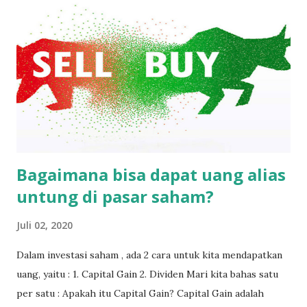
terkandung bisnis di dalamnya. 2. Pengetahuan (Knowledge)
Hampir semua orang-orang yang berhasil di pasar saham
adalah orang-orang yang gemar membaca. Bahkan Warren
Buffett , orang terkaya nomor 3 di dunia, setiap hari
menghabiskan waktunya dengan banyak membaca. Jangan
asal ikut-ikutan ketika orang lain beli saham apa, kita ikut
juga tanpa ada dasar yang jelas. 3. Kecerdasan Emosional Ini
adalah salah satu faktor yang sangat menentukan...
Bagaimana bisa dapat uang alias
untung di pasar saham?
Juli 02, 2020
Dalam investasi saham , ada 2 cara untuk kita mendapatkan
uang, yaitu : 1. Capital Gain 2. Dividen Mari kita bahas satu
per satu : Apakah itu Capital Gain? Capital Gain adalah