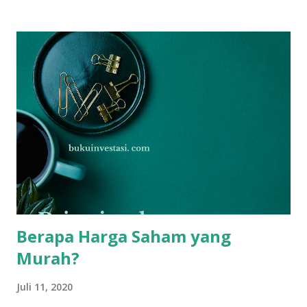
Mengapa perusahaan sekelas Unilever harga saham nya
Rp8000 sedangkan Bank BCA Rp30.000 ? Terjawab sudah,
bahwa kita harus melihat history Corporate Action yang
dilakukan suatu emiten. Saham mana saja yang sudah
melakukan stock split yg kamu ketahui dan berapa nilai
saham sesungguhnya jika tidak melakukan stock split?
Berapa Harga Saham yang
Murah?
Juli 11, 2020